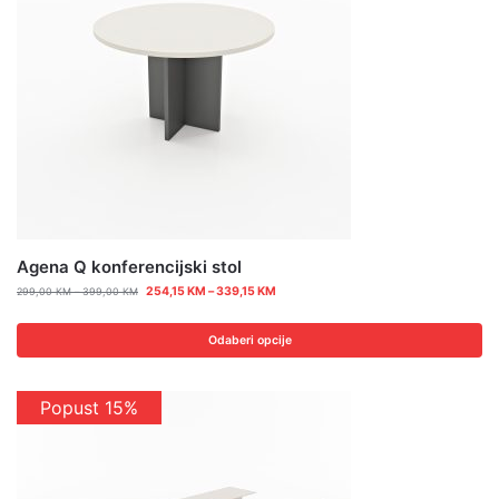
Agena Q konferencijski stol
254,15
KM
–
339,15
KM
299,00
KM
–
399,00
KM
Odaberi opcije
Popust 15%