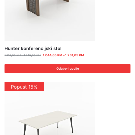
Hunter konferencijski stol
1.044,65
KM
–
1.231,65
KM
1.229,00
KM
–
1.449,00
KM
Odaberi opcije
Popust 15%