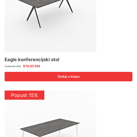
Eagle konferencijski stol
976,65
KM
1.149,00
KM
Dodaj u korpu
Popust 15%