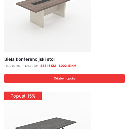
Biela konferencijski stol
883,15
KM
–
1.002,15
KM
1.039,00
KM
–
1.179,00
KM
Odaberi opcije
Popust 15%