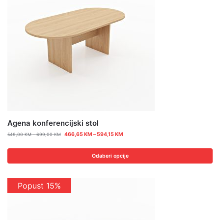
Agena konferencijski stol
466,65
KM
–
594,15
KM
549,00
KM
–
699,00
KM
Odaberi opcije
Popust 15%