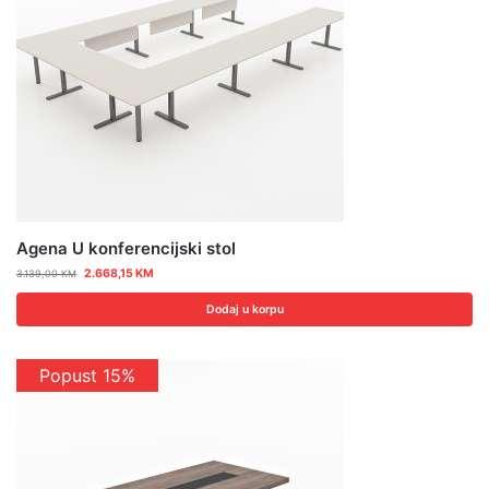
Agena U konferencijski stol
2.668,15
KM
3.139,00
KM
Dodaj u korpu
Popust 15%