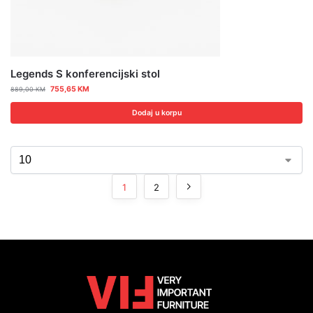
Legends S konferencijski stol
755,65
KM
889,00
KM
Dodaj u korpu
1
2