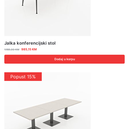
Jalka konferencijski stol
985,15
KM
1.159,00
KM
Dodaj u korpu
Popust 15%