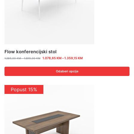
Flow konferencijski stol
1.078,65
KM
–
1.359,15
KM
1.269,00
KM
–
1.599,00
KM
Odaberi opcije
Popust 15%