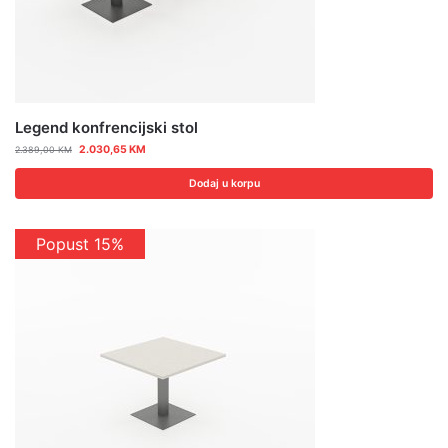
Legend konfrencijski stol
2.030,65
KM
2.389,00
KM
Dodaj u korpu
Popust 15%