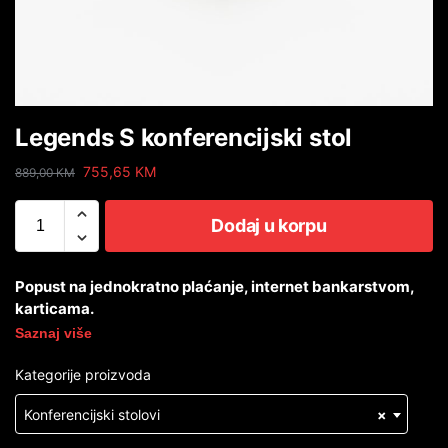
Legends S konferencijski stol
755,65
KM
889,00
KM
Dodaj u korpu
Popust na jednokratno plaćanje, internet bankarstvom,
karticama.
Saznaj više
Kategorije proizvoda
Konferencijski stolovi
×