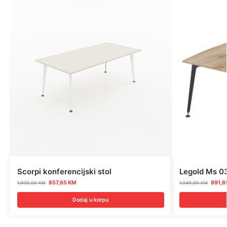
Scorpi konferencijski stol
Legold Ms 03
857,65
KM
891,6
1.009,00
KM
1.049,00
KM
Dodaj u korpu