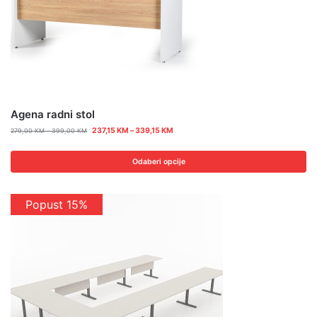
Agena radni stol
237,15
KM
–
339,15
KM
279,00
KM
–
399,00
KM
Odaberi opcije
Popust 15%