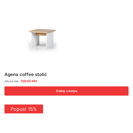
Agena coffee stolić
109,65
KM
129,00
KM
Dodaj u korpu
Popust 15%