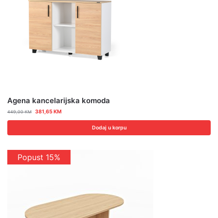
Agena kancelarijska komoda
381,65
KM
449,00
KM
Dodaj u korpu
Popust 15%