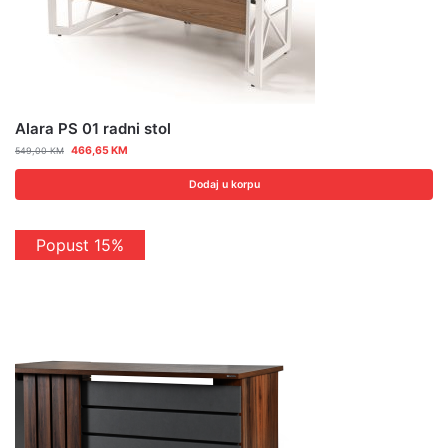
Alara PS 01 radni stol
466,65
KM
549,00
KM
Dodaj u korpu
Popust 15%