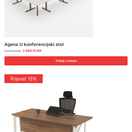
Agena U konferencijski stol
2.668,15
KM
3.139,00
KM
Dodaj u korpu
Popust 15%