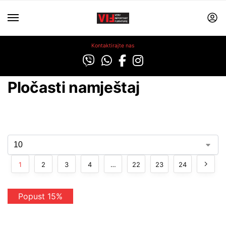
Kontaktirajte nas
Pločasti namještaj
1
2
3
4
…
22
23
24
Popust 15%