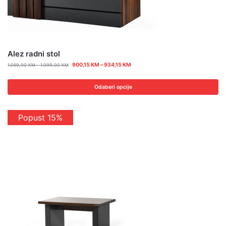
Alez radni stol
900,15
KM
–
934,15
KM
1.059,00
KM
–
1.099,00
KM
Odaberi opcije
Popust 15%