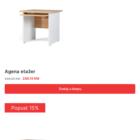
Agena etažer
288,15
KM
339,00
KM
Dodaj u korpu
Popust 15%