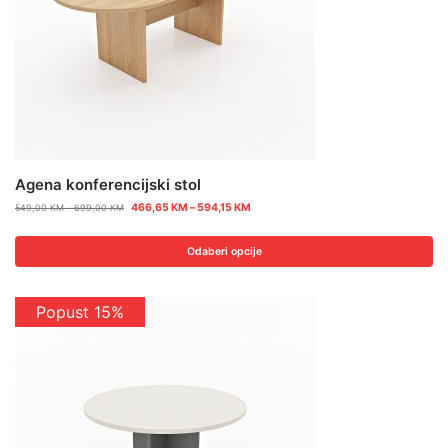
Agena konferencijski stol
466,65
KM
–
594,15
KM
549,00
KM
–
699,00
KM
Odaberi opcije
Popust 15%