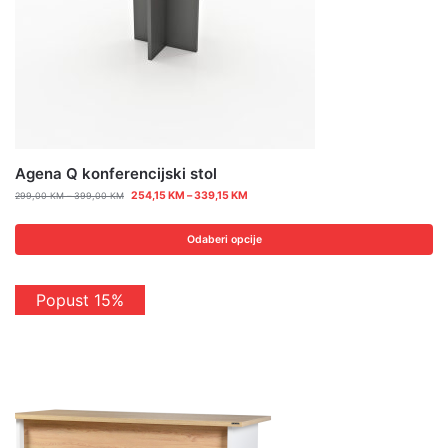
Agena Q konferencijski stol
254,15
KM
–
339,15
KM
299,00
KM
–
399,00
KM
Odaberi opcije
Popust 15%