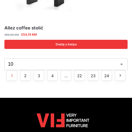
Allez coffee stolić
254,15
KM
299,00
KM
Dodaj u korpu
1
2
3
4
…
22
23
24