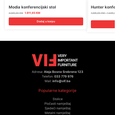
Modia konferencijski stol
Hunter konfe
1.911,65
KM
2.249,00
KM
1.229,00
KM
–
1.449
Dodaj u korpu
Adresa:
Aleja Bosne Srebrene 123
Telefon:
033 779 976
Mail:
info@vif.ba
Popularne kategorije
Stolice
Pločasti namještaj
Sjedeći namještaj
Metalni namještaj