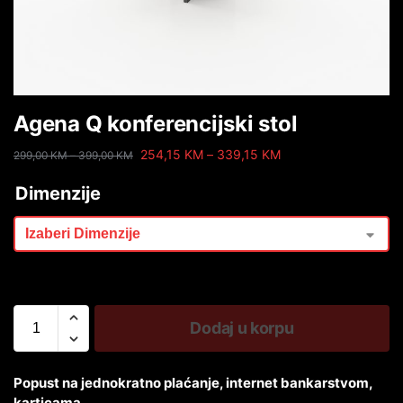
Agena Q konferencijski stol
254,15
KM
–
339,15
KM
299,00
KM
–
399,00
KM
Dimenzije
Dodaj u korpu
Popust na jednokratno plaćanje, internet bankarstvom,
karticama.