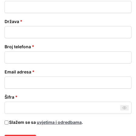
Država
*
Broj telefona
*
Email adresa
*
Šifra
*
Slažem se sa
uvjetima i odredbama
.