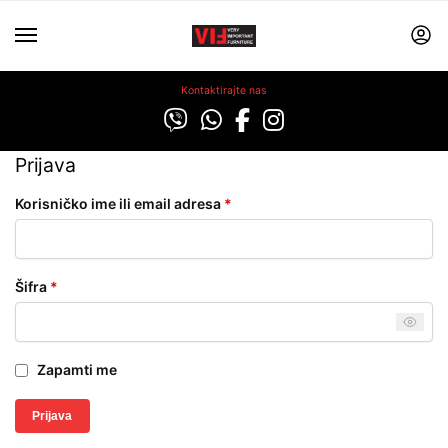
Kontaktirajte nas
Prijava
Korisničko ime ili email adresa
*
Šifra
*
Zapamti me
Prijava