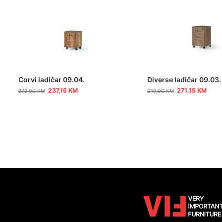
Corvi ladičar 09.04.
Diverse ladičar 09.03.
237,15
KM
271,15
KM
279,00
KM
319,00
KM