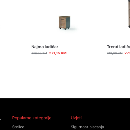
Najma ladičar
Trend ladič
271,15
KM
27
319,00
KM
319,00
KM
Popularne kategorije
Uvjeti
Stolice
Sigurnost plaćanja