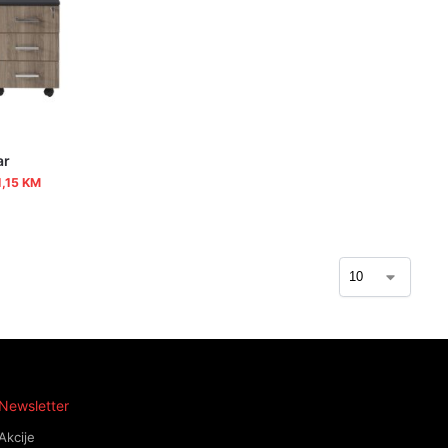
ar
1,15
KM
Newsletter
Akcije