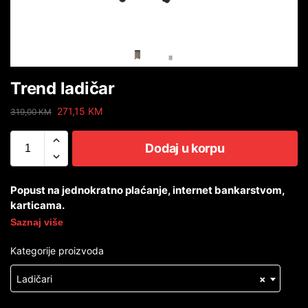
Trend ladičar
271,15
KM
319,00
KM
Dodaj u korpu
Popust na jednokratno plaćanje, internet bankarstvom,
karticama.
Saznaj više
Kategorije proizvoda
Ladičari
×