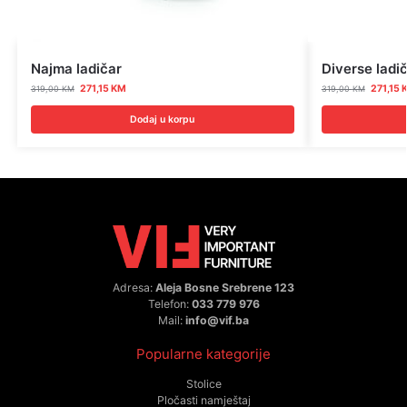
Najma ladičar
Diverse ladi
271,15
KM
271,15
319,00
KM
319,00
KM
Dodaj u korpu
Adresa:
Aleja Bosne Srebrene 123
Telefon:
033 779 976
Mail:
info@vif.ba
Popularne kategorije
Stolice
Pločasti namještaj