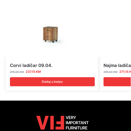
Corvi ladičar 09.04.
Najma ladiča
237,15
KM
271,15
279,00
KM
319,00
KM
Dodaj u korpu