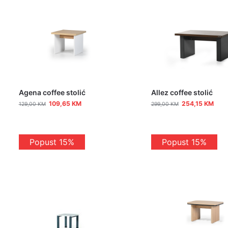
Agena coffee stolić
Allez coffee stolić
109,65
KM
254,15
KM
129,00
KM
299,00
KM
Popust 15%
Popust 15%