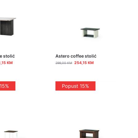
e stolić
Astero coffee stolić
1,15
KM
254,15
KM
299,00
KM
 15%
Popust 15%