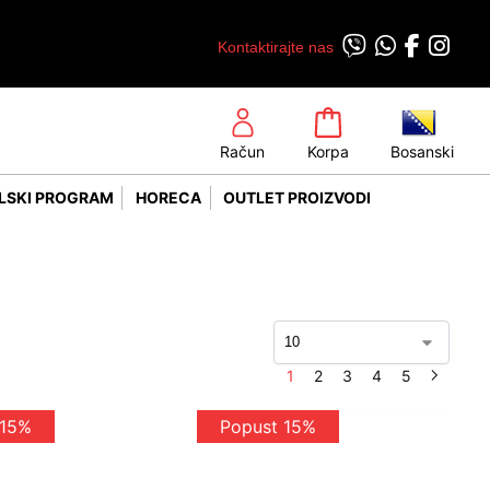
Kontaktirajte nas
Račun
Korpa
Bosanski
LSKI PROGRAM
HORECA
OUTLET PROIZVODI
1
2
3
4
5
 15%
Popust 15%