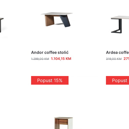
Andor coffee stolić
Ardea coffe
1.104,15
KM
27
1.299,00
KM
319,00
KM
Popust 15%
Popust