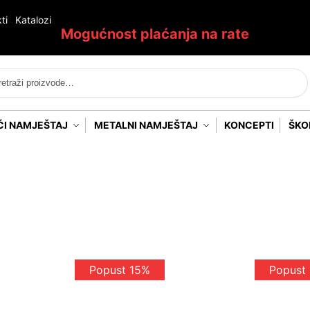
ti
Katalozi
Mogućnost plaćanja na rate
Pretraži
ĆI NAMJEŠTAJ
METALNI NAMJEŠTAJ
KONCEPTI
ŠKO
Popust 15%
Popust