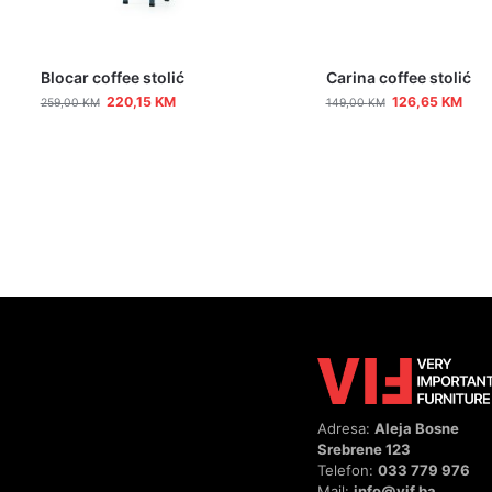
Blocar coffee stolić
Carina coffee stolić
220,15
KM
126,65
KM
259,00
KM
149,00
KM
Adresa:
Aleja Bosne
Srebrene 123
Telefon:
033 779 976
Mail:
info@vif.ba