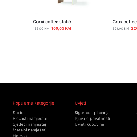
Corvi coffee stolić
Crux coffee
160,65
KM
22
189,00
KM
259,00
KM
Popularne kategorije
Uvjeti
Stolice
Sigurnost plaćanja
Pločasti namještaj
Izjava o privatnosti
Sjedeći namještaj
Uvjeti kupovine
Metalni namještaj
Horeca