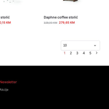
 stolić
Daphne coffee stolić
0,15
KM
279,65
KM
329,00
KM
1
2
3
4
5
Newsletter
Akcije