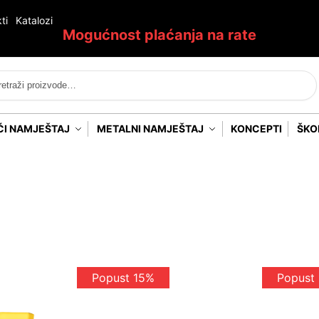
ti
Katalozi
Mogućnost plaćanja na rate
Pretraži
ĆI NAMJEŠTAJ
METALNI NAMJEŠTAJ
KONCEPTI
ŠKO
Popust 15%
Popust