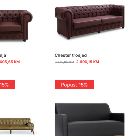
elja
Chester trosjed
.605,65
KM
2.906,15
KM
3.419,00
KM
 15%
Popust 15%