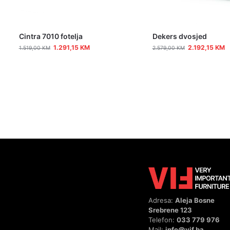
Cintra 7010 fotelja
Dekers dvosjed
1.291,15
KM
2.192,15
KM
1.519,00
KM
2.579,00
KM
Adresa:
Aleja Bosne
Srebrene 123
Telefon:
033 779 976
Mail:
info@vif.ba