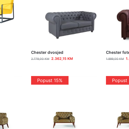
Chester dvosjed
Chester fot
2.362,15
KM
1
2.779,00
KM
1.889,00
KM
Popust 15%
Popust