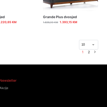
jed
Grande Plus dvosjed
.220,65
KM
1.393,15
KM
1.639,00
KM
1
2
Newsletter
Akcije