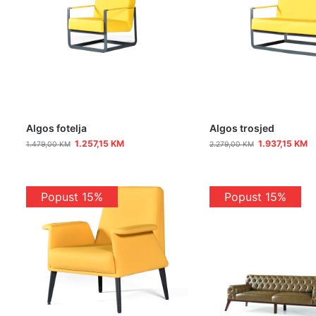
Algos fotelja
Algos trosjed
1.257,15
KM
1.937,15
KM
1.479,00
KM
2.279,00
KM
Popust 15%
Popust 15%