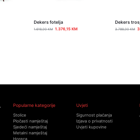
Dekers fotelja
Dekers tros
1.376,15
KM
3
1.619,00
KM
3.789,00
KM
Popularne kategorije
Uvjeti
Stolice
Sigurnost plaćanja
Pločasti namještaj
Izjava o privatnosti
Sjedeći namještaj
Uvjeti kupovine
Metalni namještaj
Horeca