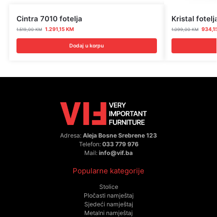
Cintra 7010 fotelja
Kristal fotelj
1.291,15
KM
934,1
1.519,00
KM
1.099,00
KM
Dodaj u korpu
Adresa:
Aleja Bosne Srebrene 123
Telefon:
033 779 976
Mail:
info@vif.ba
Popularne kategorije
Stolice
Pločasti namještaj
Sjedeći namještaj
Metalni namještaj