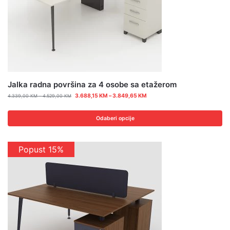
Jalka radna površina za 4 osobe sa etažerom
3.688,15
KM
–
3.849,65
KM
4.339,00
KM
–
4.529,00
KM
Odaberi opcije
Popust 15%