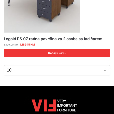
Legold PS 07 radna površina za 2 osobe sa ladičarem
1.189,15
KM
1.399,00
KM
Dodaj u korpu