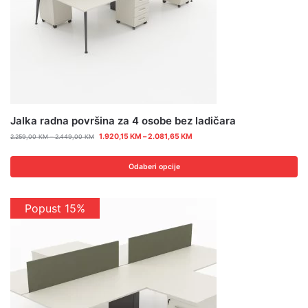
Jalka radna površina za 4 osobe bez ladičara
1.920,15
KM
–
2.081,65
KM
2.259,00
KM
–
2.449,00
KM
Odaberi opcije
Popust 15%