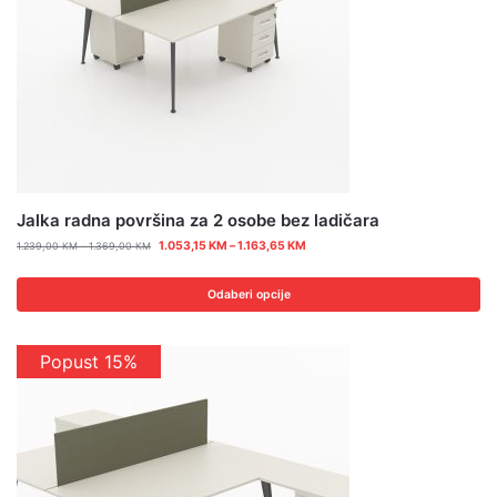
Jalka radna površina za 2 osobe bez ladičara
1.053,15
KM
–
1.163,65
KM
1.239,00
KM
–
1.369,00
KM
Odaberi opcije
Popust 15%