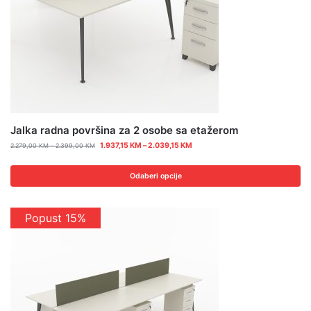
Jalka radna površina za 2 osobe sa etažerom
1.937,15
KM
–
2.039,15
KM
2.279,00
KM
–
2.399,00
KM
Odaberi opcije
Popust 15%