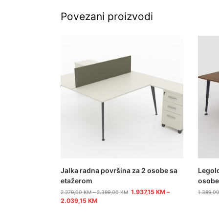
Povezani proizvodi
Jalka radna površina za 2 osobe sa
Legold
etažerom
osobe
1.937,15
KM
–
2.279,00
KM
–
2.399,00
KM
1.399,0
2.039,15
KM