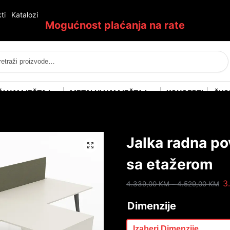
ti
Katalozi
Mogućnost plaćanja na rate
Pretraži
ĆI NAMJEŠTAJ
METALNI NAMJEŠTAJ
KONCEPTI
ŠKO
Jalka radna po
sa etažerom
3
4.339,00
KM
–
4.529,00
KM
Dimenzije