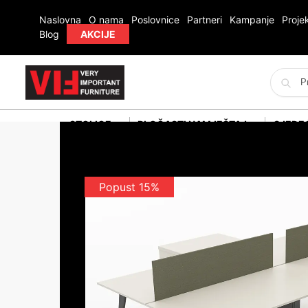
Naslovna
O nama
Poslovnice
Partneri
Kampanje
Projek
Blog
AKCIJE
STOLICE
PLOČASTI NAMJEŠTAJ
SJEDE
Popust 15%