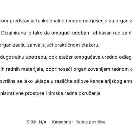
rom predstavlja funkcionalno i moderno rješenje za organiz
 Dizajnirana je tako da omogući udoban i efikasan rad za če
organizaciju zahvaljujući praktičnom etažeru.
 i dugotrajnu upotrebu, dok etažer omogućava uredno odlag
ih radnih materijala, doprinoseći organizovanijem radnom 
ršina se lako uklapa u različite stilove kancelarijskog ente
nistrativne prostore i timska radna okruženja.
SKU:
N/A
Kategorija:
Radne površine