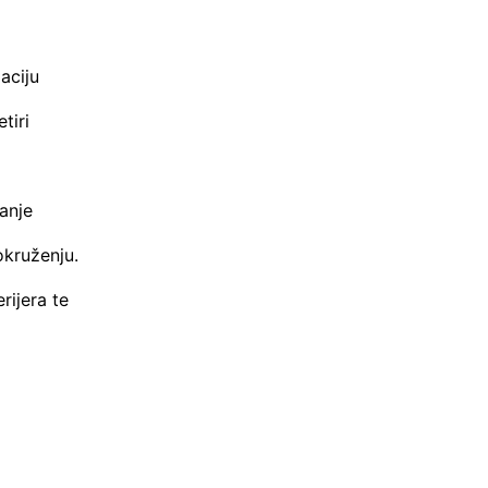
aciju
tiri
anje
okruženju.
rijera te