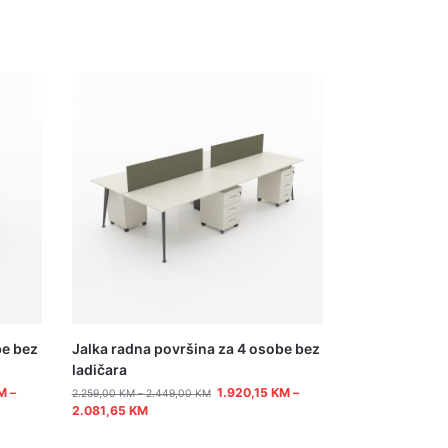
be bez
Jalka radna površina za 4 osobe bez
ladičara
M
–
1.920,15
KM
–
2.259,00
KM
–
2.449,00
KM
2.081,65
KM