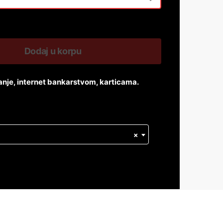
Dodaj u korpu
anje, internet bankarstvom, karticama.
×