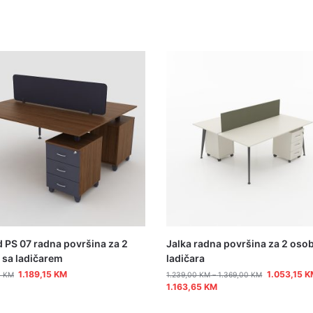
 PS 07 radna površina za 2
Jalka radna površina za 2 oso
 sa ladičarem
ladičara
1.189,15
KM
1.053,15
K
0
KM
1.239,00
KM
–
1.369,00
KM
1.163,65
KM