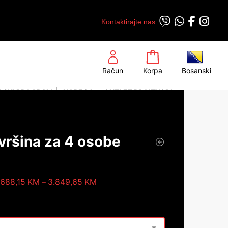
Kontaktirajte nas
Račun
Korpa
Bosanski
LSKI PROGRAM
HORECA
OUTLET PROIZVODI
vršina za 4 osobe
.688,15
KM
–
3.849,65
KM