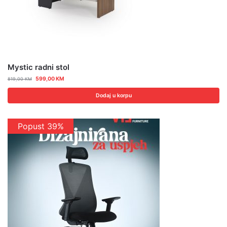
Mystic radni stol
599,00
KM
819,00
KM
Dodaj u korpu
Popust 39%
Popust 15%