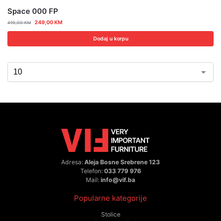
Space 000 FP
249,00
KM
419,00
KM
Dodaj u korpu
Adresa:
Aleja Bosne Srebrene 123
Telefon:
033 779 976
Mail:
info@vif.ba
Popularne kategorije
Stolice