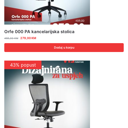
Orfe 000 PA kancelarijska stolica
279,00
KM
459,00
KM
Dodaj u korpu
43% popust
Popust 15%