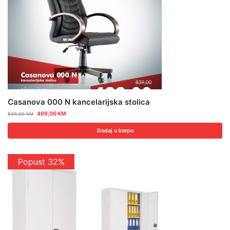
Casanova 000 N kancelarijska stolica
499,00
KM
839,00
KM
Dodaj u korpu
Popust 32%
Popust 15%