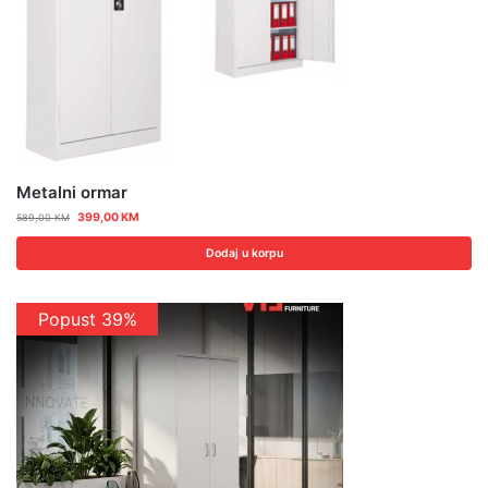
Metalni ormar
399,00
KM
589,00
KM
Dodaj u korpu
Popust 39%
Popust 15%