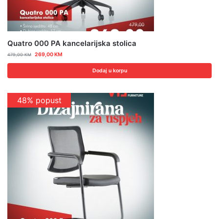
Quatro 000 PA kancelarijska stolica
269,00
KM
479,00
KM
Dodaj u korpu
48% popust
Popust 15%