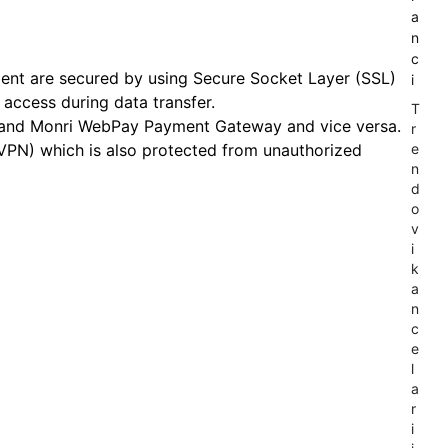
a
n
c
ment are secured by using Secure Socket Layer (SSL)
i
access during data transfer.
T
r and Monri WebPay Payment Gateway and vice versa.
r
(VPN) which is also protected from unauthorized
e
n
d
o
v
i
k
a
n
c
e
l
a
r
i