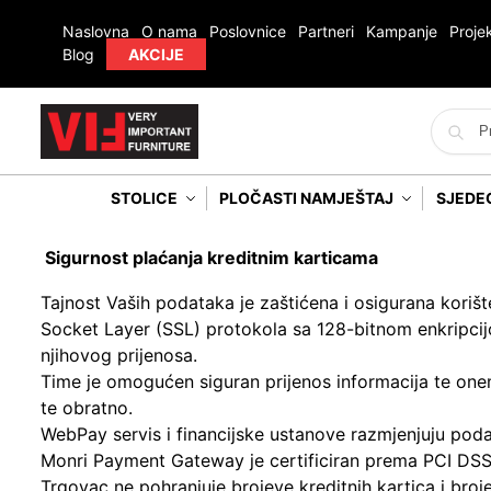
Naslovna
O nama
Poslovnice
Partneri
Kampanje
Projek
Blog
AKCIJE
STOLICE
PLOČASTI NAMJEŠTAJ
SJEDE
Sigurnost plaćanja kreditnim karticama
Tajnost Vaših podataka je zaštićena i osigurana korišt
Socket Layer (SSL) protokola sa 128-bitnom enkripcijo
njihovog prijenosa.
Time je omogućen siguran prijenos informacija te on
te obratno.
WebPay servis i financijske ustanove razmjenjuju poda
Monri Payment Gateway je certificiran prema PCI DSS
Trgovac ne pohranjuje brojeve kreditnih kartica i bro