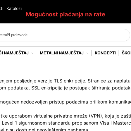
ti
Katalozi
Mogućnost plaćanja na rate
Pretraži
ĆI NAMJEŠTAJ
METALNI NAMJEŠTAJ
KONCEPTI
ŠKO
enjem posljednje verzije TLS enkripcije. Stranice za napla
m podataka. SSL enkripcija je postupak šifriranja podatak
emogućen nedozvoljen pristup podacima prilikom komunikac
tke uporabom virtualne privatne mreže (VPN), koja je zašt
 Level 1 sigurnosnom standardu propisanom Visa i Masterca
jevi nisu dostupni neovlaštenim osobama.