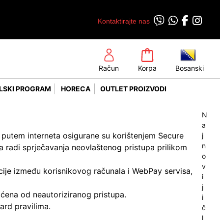
Kontaktirajte nas
Račun
Korpa
Bosanski
LSKI PROGRAM
HORECA
OUTLET PROIZVODI
N
a
tu putem interneta osigurane su korištenjem Secure
j
n
a radi sprječavanja neovlaštenog pristupa prilikom
o
v
ije između korisnikovog računala i WebPay servisa,
i
j
ićena od neautoriziranog pristupa.
i
rd pravilima.
č
l