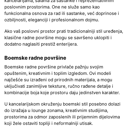
kancelarijama, salama za sastanke i reprezentativnim
poslovnim prostorima. One ne služe samo kao
funkcionalna osnova za rad ili sastanke, već doprinose i
ozbiljnosti, eleganciji i profesionalnom dojmu.
Ako vaš poslovni prostor prati tradicionalniji stil uređenja,
klasične radne površine mogu se savršeno uklopiti i
dodatno naglasiti prestiž enterijera.
Boemske radne površine
Boemske radne površine privlače pažnju svojim
opuštenim, kreativnim i toplim izgledom. Ovi modeli
najčešće su izrađeni od prirodnih materijala, a mogu
uključivati zanimljive teksture, ručno rađene detalje i
kombinacije boja koje prostoru daju jedinstven karakter.
U kancelarijskom okruženju boemski stil posebno dolazi
do izražaja u lounge zonama, kreativnim studijima,
prostorima za odmor zaposlenih ili prijemnim dijelovima
koji žele ostaviti topliji i neformalniji utisak.