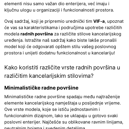
elementi nisu samo važan dio enterijera, već imaju i
ključnu ulogu u organizaciji i funkcionalnosti prostora.
Ovaj sadržaj, koji je pripremio urednički tim
VIF-a
, upoznat
će vas sa karakteristikama i područjima upotrebe različitih
modela
radnih površina
za različite stilove kancelarijskog
uređenja. Istražite naš sadržaj kako biste lakše pronašli
model koji će odgovarati opštem stilu vašeg poslovnog
prostora i unijeti dodatnu funkcionalnost u kancelariju!
Kako koristiti različite vrste radnih površina u
različitim kancelarijskim stilovima?
Minimalističke radne površine
Minimalističke radne površine spadaju među najtraženije
elemente kancelarijskog namještaja u posljednje vrijeme.
Ove vrste modela, koje se ističu jednostavnim i
funkcionalnim dizajnom, lako se uklapaju u gotovo svaki
poslovni enterijer. Najčešće su oblikovane ravnim linijama,
neutralnim bojama i svedenim detaljima.