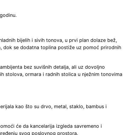
 godinu.
adnih bijelih i sivih tonova, u prvi plan dolaze bež,
aja, dok se dodatna toplina postiže uz pomoć prirodnih
mbijenta bez suvišnih detalja, ali uz dovoljno
ih stolova, ormara i radnih stolica u nježnim tonovima
rijala kao što su drvo, metal, staklo, bambus i
pomoći će da kancelarija izgleda savremeno i
 uređenju svog poslovnog prostora.