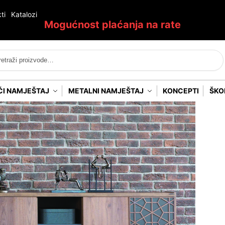
ti
Katalozi
Mogućnost plaćanja na rate
Pretraži
ĆI NAMJEŠTAJ
METALNI NAMJEŠTAJ
KONCEPTI
ŠKO