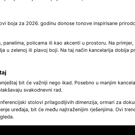
ndovi boja za 2026. godinu donose tonove inspirisane priro
 panelima, policama ili kao akcenti u prostoru. Na primjer, 
u zelenoj ili plavoj boji. Na taj način kancelarija dobija pr
taj
amještaj bit će važniji nego ikad. Posebno u manjim kance
 olakšavaju svakodnevni rad.
erencijski stolovi prilagodljivih dimenzija, ormari za doku
jenje uređaja, bit će među najtraženijim rješenjima. Ovi tre
gleda.