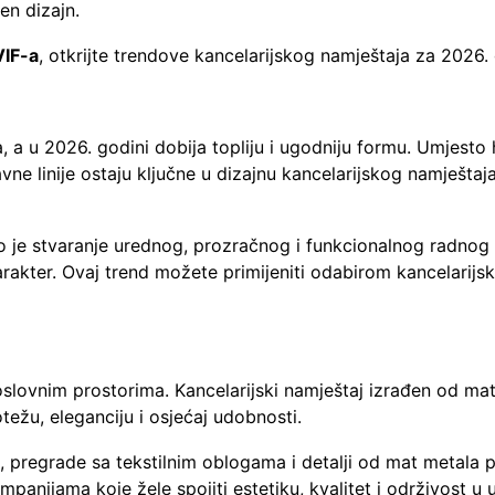
en dizajn.
VIF-a
, otkrijte trendove kancelarijskog namještaja za 2026.
 a u 2026. godini dobija topliju i ugodniju formu. Umjesto hl
tavne linije ostaju ključne u dizajnu kancelarijskog namješt
 je stvaranje urednog, prozračnog i funkcionalnog radnog a
arakter. Ovaj trend možete primijeniti odabirom kancelarijsk
slovnim prostorima. Kancelarijski namještaj izrađen od mate
težu, eleganciju i osjećaj udobnosti.
, pregrade sa tekstilnim oblogama i detalji od mat metala 
panijama koje žele spojiti estetiku, kvalitet i održivost u