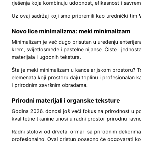
rješenja koja kombinuju udobnost, efikasnost i savrem
Uz ovaj sadržaj koji smo pripremili kao urednički tim
Novo lice minimalizma: meki minimalizam
Minimalizam je već dugo prisutan u uređenju enterijera,
krem, svijetlosmeđe i pastelne nijanse. Čiste i jednos
materijala i ugodnih tekstura.
Šta je meki minimalizam u kancelarijskom prostoru? To
elemenata koji prostoru daju toplinu i profesionalan k
i prirodnim završnim obradama.
Prirodni materijali i organske teksture
Godina 2026. donosi još veći fokus na prirodnost u po
kvalitetne tkanine unosi u radni prostor prirodnu ravno
Radni stolovi od drveta, ormari sa prirodnim dekorima
profesionalno. Ovaj pristup posebno će odgovarati kom