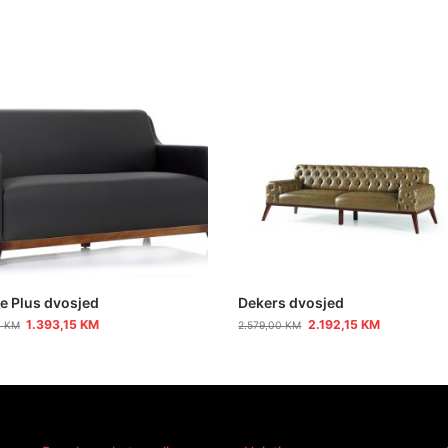
e Plus dvosjed
Dekers dvosjed
1.393,15
KM
2.192,15
KM
0
KM
2.579,00
KM