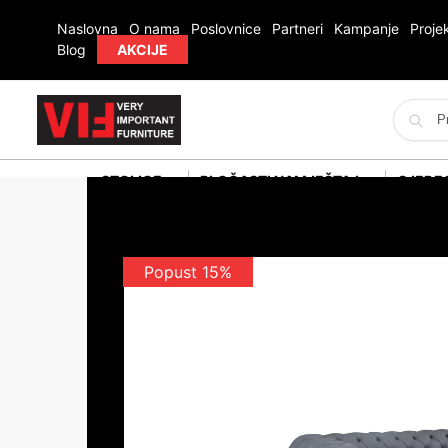
Naslovna
O nama
Poslovnice
Partneri
Kampanje
Projek
Blog
AKCIJE
STOLICE
PLOČASTI NAMJEŠTAJ
SJEDE
Popust 15%