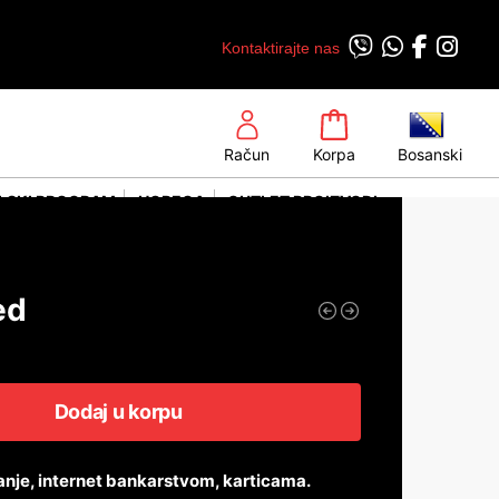
Kontaktirajte nas
Račun
Korpa
Bosanski
LSKI PROGRAM
HORECA
OUTLET PROIZVODI
ed
Dodaj u korpu
anje, internet bankarstvom, karticama.