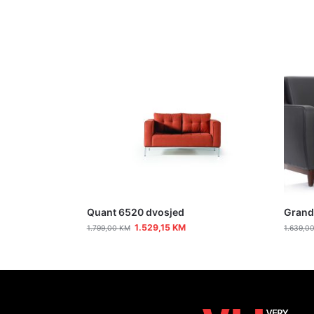
Quant 6520 dvosjed
Grand
1.529,15
KM
1.799,00
KM
1.639,0