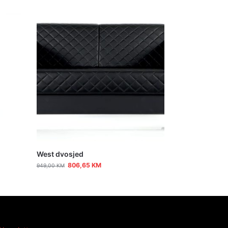
West dvosjed
806,65
KM
949,00
KM