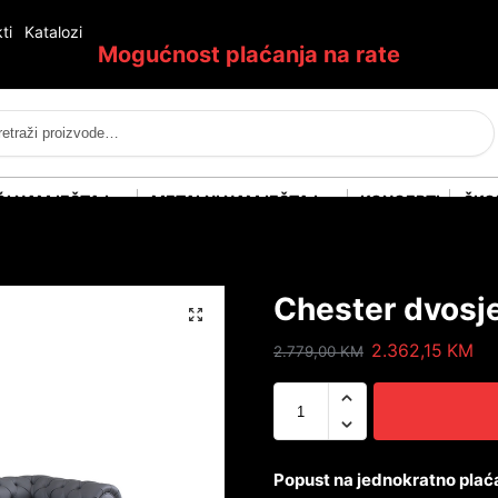
ti
Katalozi
Mogućnost plaćanja na rate
Pretraži
ĆI NAMJEŠTAJ
METALNI NAMJEŠTAJ
KONCEPTI
ŠKO
Chester dvosj
2.362,15
KM
2.779,00
KM
Popust na jednokratno plać