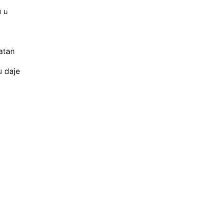
u u
atan
u daje