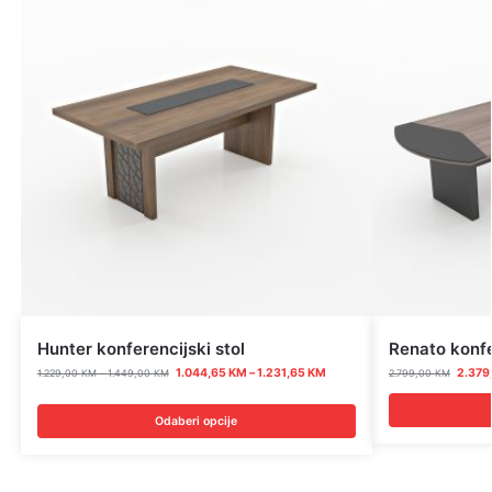
Hunter konferencijski stol
Renato konfe
1.044,65
KM
–
1.231,65
KM
2.379
1.229,00
KM
–
1.449,00
KM
2.799,00
KM
Odaberi opcije