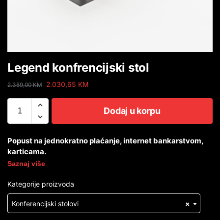
Legend konfrencijski stol
2.030,65
KM
2.389,00
KM
Dodaj u korpu
Popust na jednokratno plaćanje, internet bankarstvom,
karticama.
Saznaj više
Kategorije proizvoda
Konferencijski stolovi
×