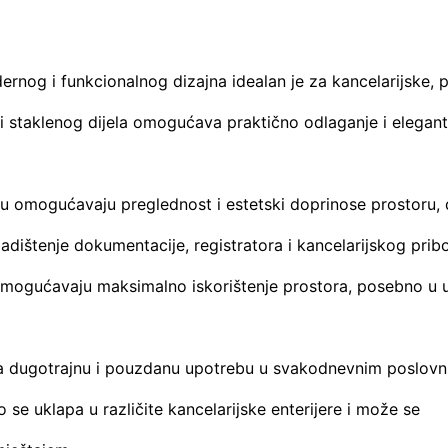
rnog i funkcionalnog dizajna idealan je za kancelarijske, 
i staklenog dijela omogućava praktično odlaganje i elegan
elu omogućavaju preglednost i estetski doprinose prostoru,
ladištenje dokumentacije, registratora i kancelarijskog pribo
omogućavaju maksimalno iskorištenje prostora, posebno u 
rava dugotrajnu i pouzdanu upotrebu u svakodnevnim poslov
 se uklapa u različite kancelarijske enterijere i može se