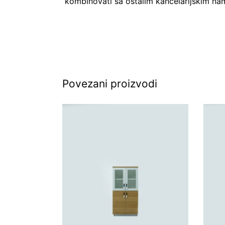
kombinovati sa ostalim kancelarijskim na
Povezani proizvodi