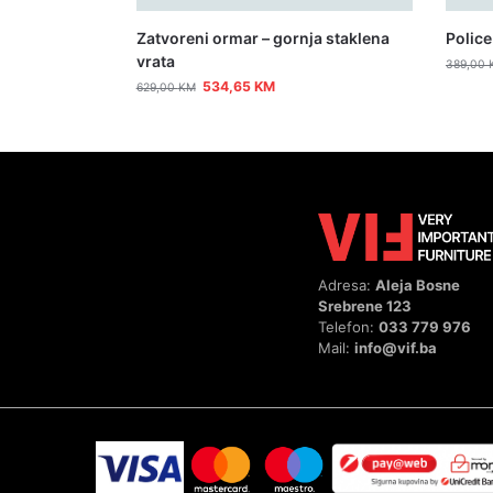
Zatvoreni ormar – gornja staklena
Police
vrata
389,00
534,65
KM
629,00
KM
Adresa:
Aleja Bosne
Srebrene 123
Telefon:
033 779 976
Mail:
info@vif.ba