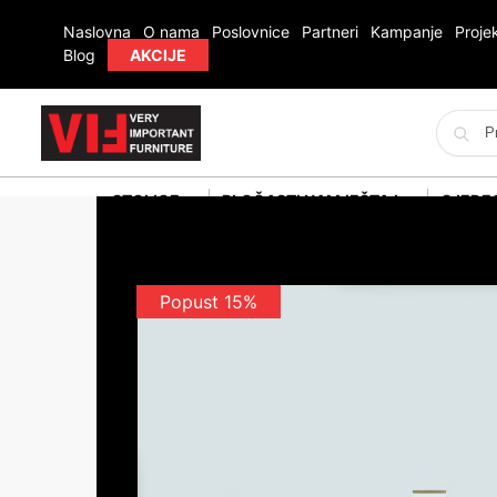
Naslovna
O nama
Poslovnice
Partneri
Kampanje
Projek
Blog
AKCIJE
STOLICE
PLOČASTI NAMJEŠTAJ
SJEDE
Popust 15%