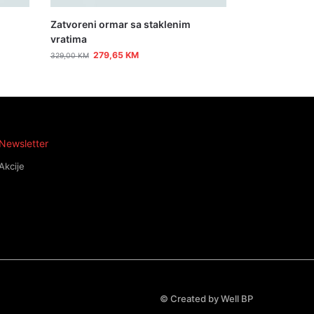
Zatvoreni ormar sa staklenim
vratima
279,65
KM
329,00
KM
Newsletter
Akcije
©
Created by Well BP