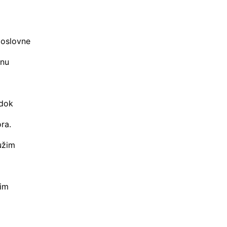
poslovne
tnu
 dok
ra.
užim
nim