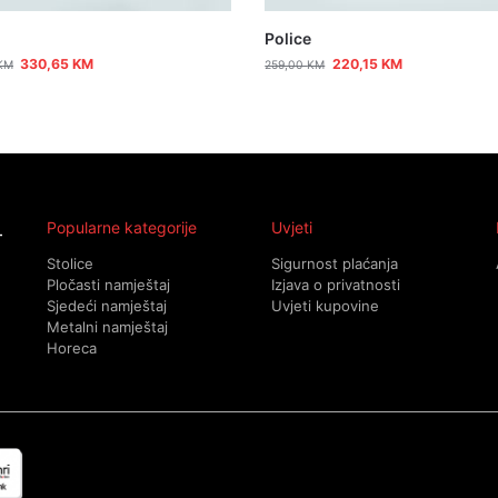
Police
330,65
KM
220,15
KM
KM
259,00
KM
Popularne kategorije
Uvjeti
Stolice
Sigurnost plaćanja
Pločasti namještaj
Izjava o privatnosti
Sjedeći namještaj
Uvjeti kupovine
Metalni namještaj
Horeca