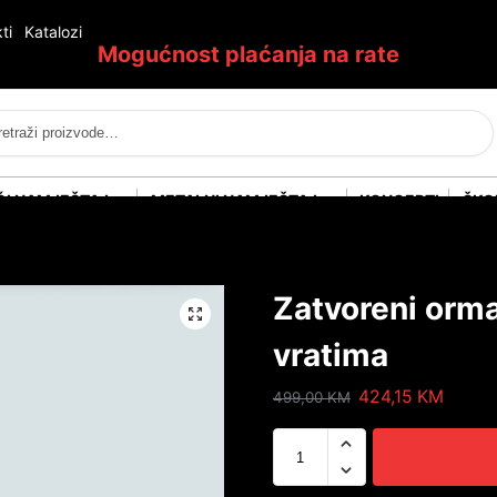
ti
Katalozi
Mogućnost plaćanja na rate
Pretraži
ĆI NAMJEŠTAJ
METALNI NAMJEŠTAJ
KONCEPTI
ŠKO
Zatvoreni orma
vratima
424,15
KM
499,00
KM