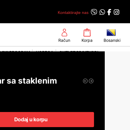
Kontaktirajte nas
Račun
Korpa
Bosanski
LSKI PROGRAM
HORECA
OUTLET PROIZVODI
r sa staklenim
Dodaj u korpu