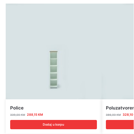
Police
Poluzatvoren
288,15
KM
328,10
339,00
KM
386,00
KM
Dodaj u korpu