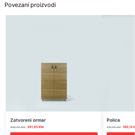
Povezani proizvodi
Zatvoreni ormar
Police
381,65
KM
186,15
449,00
KM
219,00
KM