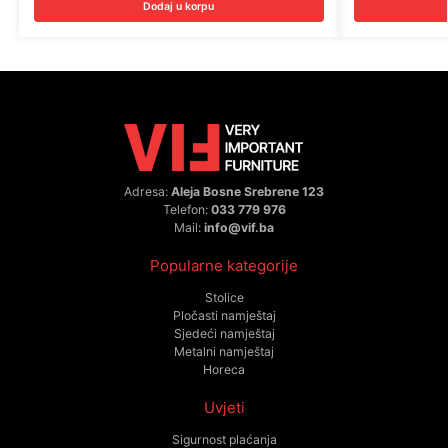
Dodaj u korpu
Adresa:
Aleja Bosne Srebrene 123
Telefon:
033 779 976
Mail:
info@vif.ba
Popularne kategorije
Stolice
Pločasti namještaj
Sjedeći namještaj
Metalni namještaj
Horeca
Uvjeti
Sigurnost plaćanja