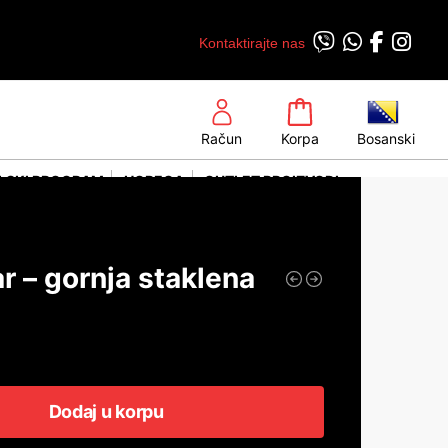
Kontaktirajte nas
Račun
Korpa
Bosanski
LSKI PROGRAM
HORECA
OUTLET PROIZVODI
r – gornja staklena
Dodaj u korpu