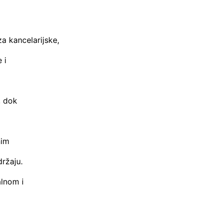
a kancelarijske,
 i
, dok
nim
ržaju.
alnom i