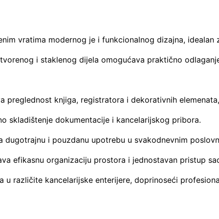
enim vratima modernog je i funkcionalnog dizajna, idealan z
atvorenog i staklenog dijela omogućava praktično odlaganje
 preglednost knjiga, registratora i dekorativnih elemenata
no skladištenje dokumentacije i kancelarijskog pribora.
rava dugotrajnu i pouzdanu upotrebu u svakodnevnim poslov
a efikasnu organizaciju prostora i jednostavan pristup sad
 u različite kancelarijske enterijere, doprinoseći profesion