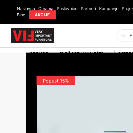
Naslovna
O nama
Poslovnice
Partneri
Kampanje
Projek
Blog
AKCIJE
STOLICE
PLOČASTI NAMJEŠTAJ
SJEDE
Popust 15%