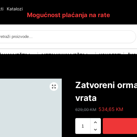
ti
Katalozi
Mogućnost plaćanja na rate
Pretraži
ĆI NAMJEŠTAJ
METALNI NAMJEŠTAJ
KONCEPTI
ŠKO
Zatvoreni orma
vrata
534,65
KM
629,00
KM