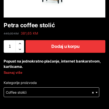
Petra coffee stolić
381,65
KM
449,00
KM
Dodaj u korpu
Popust na jednokratno plaćanje, internet bankarstvom,
karticama.
Saznaj više
Kategorije proizvoda
Coffee stolići
×