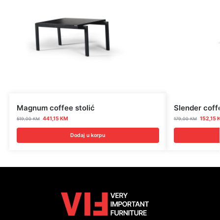
Magnum coffee stolić
Slender coffe
441,15
KM
152,15
519,00
KM
179,00
KM
Dodaj u korpu