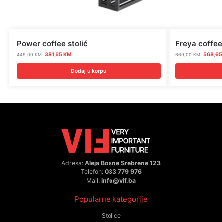
Power coffee stolić
Freya coffee
381,65
KM
568,6
449,00
KM
669,00
KM
Dodaj u korpu
Adresa:
Aleja Bosne Srebrene 123
Telefon:
033 779 976
Mail:
info@vif.ba
Popularne kategorije
Stolice