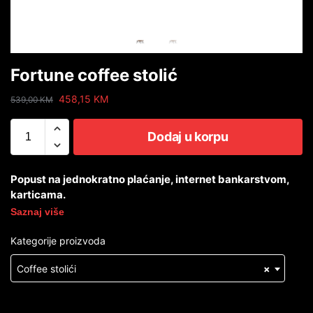
Fortune coffee stolić
458,15
KM
539,00
KM
Dodaj u korpu
Popust na jednokratno plaćanje, internet bankarstvom,
karticama.
Saznaj više
Kategorije proizvoda
Coffee stolići
×