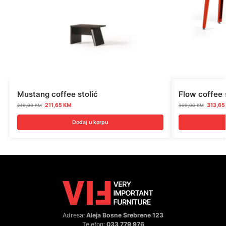
Mustang coffee stolić
Flow coffee 
211,65
KM
313,6
249,00
KM
369,00
KM
Dodaj u korpu
Adresa:
Aleja Bosne Srebrene 123
Telefon:
033 779 976