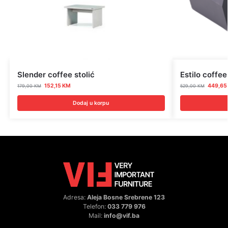
Slender coffee stolić
Estilo coffee
152,15
KM
449,6
179,00
KM
529,00
KM
Dodaj u korpu
Adresa:
Aleja Bosne Srebrene 123
Telefon:
033 779 976
Mail:
info@vif.ba