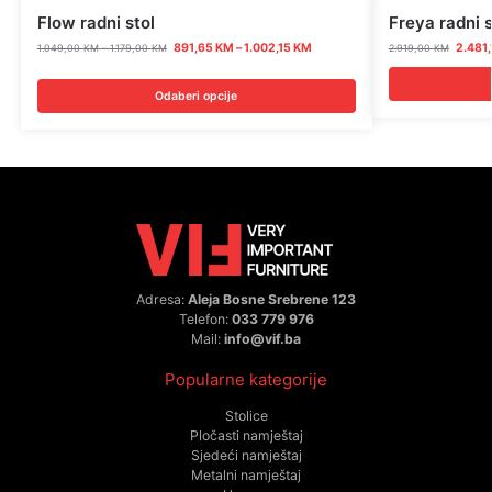
Flow radni stol
Freya radni s
891,65
KM
–
1.002,15
KM
2.481
1.049,00
KM
–
1.179,00
KM
2.919,00
KM
Odaberi opcije
Adresa:
Aleja Bosne Srebrene 123
Telefon:
033 779 976
Mail:
info@vif.ba
Popularne kategorije
Stolice
Pločasti namještaj
Sjedeći namještaj
Metalni namještaj