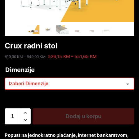
Crux radni stol
526,15
KM
–
551,65
KM
619,00
KM
–
649,00
KM
Dimenzije
Dodaj u korpu
Popust na jednokratno plaćanje, internet bankarstvom,