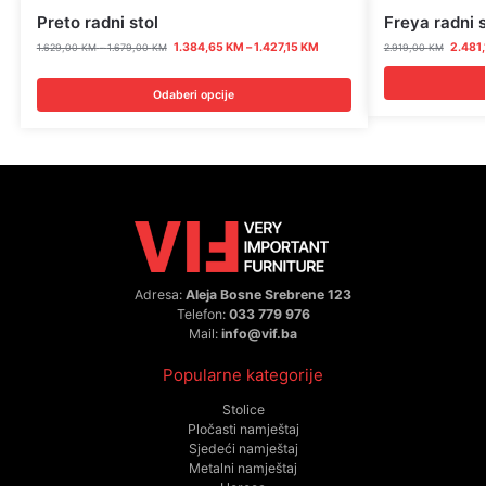
Preto radni stol
Freya radni s
1.384,65
KM
–
1.427,15
KM
2.481
1.629,00
KM
–
1.679,00
KM
2.919,00
KM
Odaberi opcije
Adresa:
Aleja Bosne Srebrene 123
Telefon:
033 779 976
Mail:
info@vif.ba
Popularne kategorije
Stolice
Pločasti namještaj
Sjedeći namještaj
Metalni namještaj