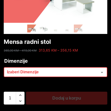
Mensa radni stol
313,65
KM
–
356,15
KM
369,00
KM
–
419,00
KM
Dimenzije
Dodaj u korpu