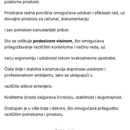
poslovne prostore.
Prostrana radna površina omogućava udoban i efikasan rad, uz
dovoljno prostora za računar, dokumentaciju
i sav potreban kancelarijski pribor.
Sto se odlikuje
podesivom visinom
, što omogućava
prilagođavanje različitim korisnicima i načinu rada, uz
veću ergonomiju i udobnost tokom svakodnevne upotrebe.
Čiste linije i stabilna konstrukcija doprinose urednom i
profesionalnom ambijentu, lako se uklapajući u
različite stilove enterijera.
Kvalitetna izrada osigurava čvrstoću, stabilnost i dugotrajnost.
Dostupan je u više boja i dekora, što omogućava prilagodbu
različitim potrebama i prostoru.