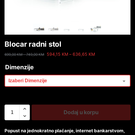
Blocar radni stol
594,15
KM
–
636,65
KM
699,00
KM
–
749,00
KM
Dimenzije
Dodaj u korpu
Popust na jednokratno plaćanje, internet bankarstvom,