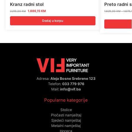
Kranz radni stol
Preto radni s
1.886,15
KM
2.219,00
KM
1.629,00
KM
–
1.679
Dodaj u korpu
Adresa:
Aleja Bosne Srebrene 123
Telefon:
033 779 976
Mail:
info@vif.ba
Popularne kategorije
Stolice
Pločasti namještaj
Sjedeći namještaj
Metalni namještaj
Horeca