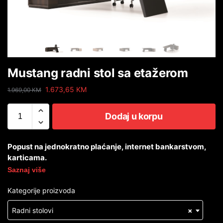
Mustang radni stol sa etažerom
1.673,65
KM
1.969,00
KM
Dodaj u korpu
Popust na jednokratno plaćanje, internet bankarstvom,
karticama.
Saznaj više
Kategorije proizvoda
Radni stolovi
×