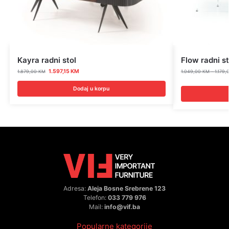
Kayra radni stol
Flow radni st
1.597,15
KM
1.879,00
KM
1.049,00
KM
–
1.179
Dodaj u korpu
Adresa:
Aleja Bosne Srebrene 123
Telefon:
033 779 976
Mail:
info@vif.ba
Popularne kategorije