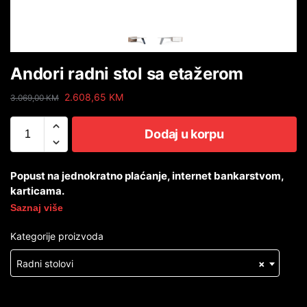
Andori radni stol sa etažerom
2.608,65
KM
3.069,00
KM
Dodaj u korpu
Popust na jednokratno plaćanje, internet bankarstvom,
karticama.
Saznaj više
Kategorije proizvoda
Radni stolovi
×