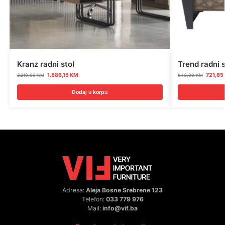
Kranz radni stol
Trend radni s
1.886,15
KM
721,65
2.219,00
KM
849,00
KM
Dodaj u korpu
Adresa:
Aleja Bosne Srebrene 123
Telefon:
033 779 976
Mail:
info@vif.ba