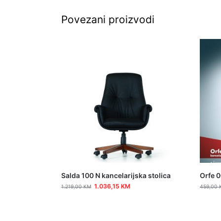
Povezani proizvodi
Salda 100 N kancelarijska stolica
Orfe 0
1.036,15
KM
1.219,00
KM
459,00