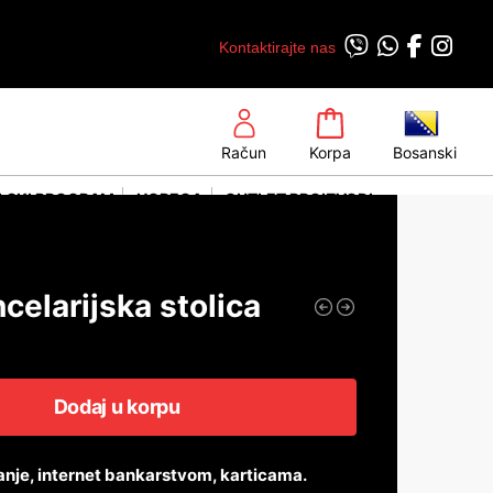
Kontaktirajte nas
Račun
Korpa
Bosanski
LSKI PROGRAM
HORECA
OUTLET PROIZVODI
celarijska stolica
Dodaj u korpu
anje, internet bankarstvom, karticama.