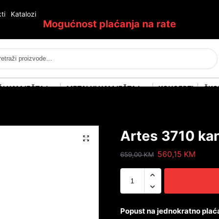
ti
Katalozi
Mogućnost plaćanja na rate
Pretraži
ĆI NAMJEŠTAJ
METALNI NAMJEŠTAJ
KONCEPTI
ŠKO
Artes 3710 kan
560,15
KM
659,00
KM
Popust na jednokratno plać