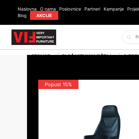
Naslovna
O nama
Poslovnice
Partneri
Kampanje
Projek
Blog
AKCIJE
STOLICE
PLOČASTI NAMJEŠTAJ
SJEDE
Popust 15%