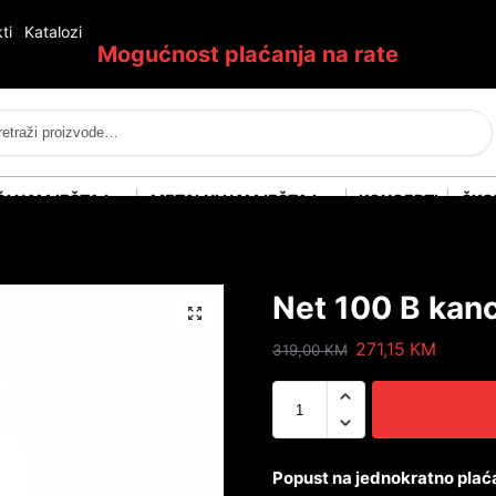
ti
Katalozi
Mogućnost plaćanja na rate
Pretraži
ĆI NAMJEŠTAJ
METALNI NAMJEŠTAJ
KONCEPTI
ŠKO
Net 100 B kanc
271,15
KM
319,00
KM
Popust na jednokratno plać