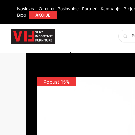
Naslovna
O nama
Poslovnice
Partneri
Kampanje
Projek
Blog
AKCIJE
STOLICE
PLOČASTI NAMJEŠTAJ
SJEDE
Popust 15%