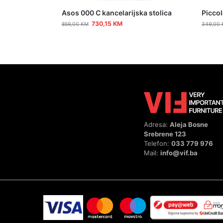
Asos 000 C kancelarijska stolica
Piccol
730,15
KM
859,00
KM
349,00
Adresa:
Aleja Bosne
Srebrene 123
Telefon:
033 779 976
Mail:
info@vif.ba