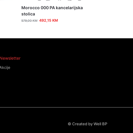
Morocco 000 PA kancelarijska
stolica
492,15
KM
579,00
KM
Newsletter
Akcije
©
Created by Well BP