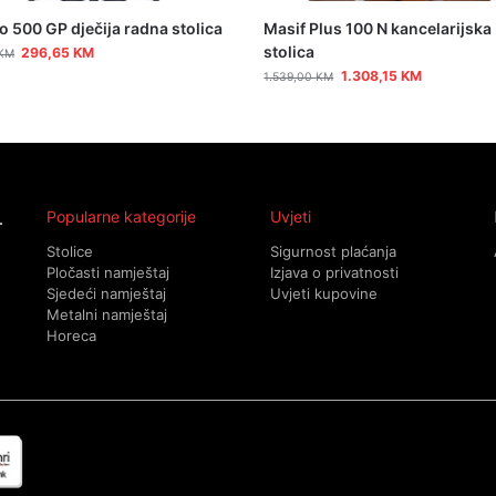
o 500 GP dječija radna stolica
Masif Plus 100 N kancelarijska
stolica
296,65
KM
KM
1.308,15
KM
1.539,00
KM
Popularne kategorije
Uvjeti
Stolice
Sigurnost plaćanja
Pločasti namještaj
Izjava o privatnosti
Sjedeći namještaj
Uvjeti kupovine
Metalni namještaj
Horeca