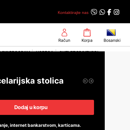
Kontaktirajte nas
Račun
Korpa
Bosanski
LSKI PROGRAM
HORECA
OUTLET PROIZVODI
elarijska stolica
Dodaj u korpu
anje, internet bankarstvom, karticama.