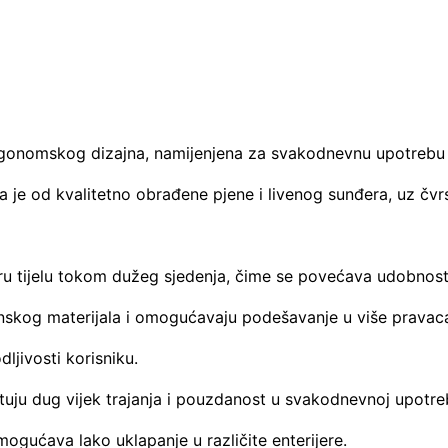
ergonomskog dizajna, namijenjena za svakodnevnu upotrebu
a je od kvalitetno obrađene pjene i livenog sunđera, uz čvr
ru tijelu tokom dužeg sjedenja, čime se povećava udobnost 
enskog materijala i omogućavaju podešavanje u više pravaca
ljivosti korisniku.
antuju dug vijek trajanja i pouzdanost u svakodnevnoj upotreb
mogućava lako uklapanje u različite enterijere.