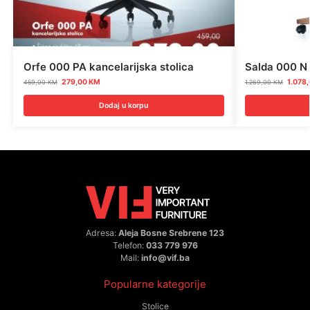
Orfe 000 PA kancelarijska stolica
Salda 000 N 
279,00
KM
1.078
459,00
KM
1.269,00
KM
Dodaj u korpu
Adresa:
Aleja Bosne Srebrene 123
Telefon:
033 779 976
Mail:
info@vif.ba
Popularne kategorije
Stolice