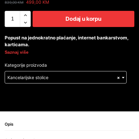
499,00
KM
839,00
KM
Dodaj u korpu
Popust na jednokratno plaćanje, internet bankarstvom,
karticama.
Saznaj više
Kategorije proizvoda
Kancelarijske stolice
×
Opis