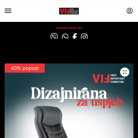
Kontaktirajte nas
40% popust
Popust 15%