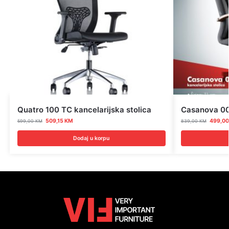
Quatro 100 TC kancelarijska stolica
Casanova 000
509,15
KM
499,0
599,00
KM
839,00
KM
Dodaj u korpu