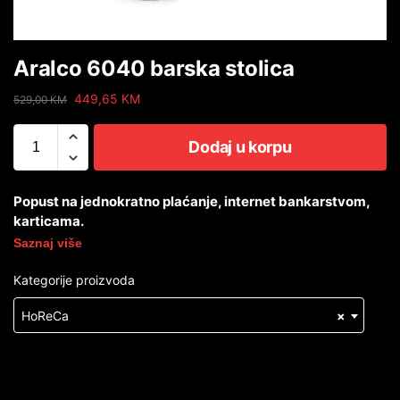
Aralco 6040 barska stolica
449,65
KM
529,00
KM
Dodaj u korpu
Popust na jednokratno plaćanje, internet bankarstvom,
karticama.
Saznaj više
Kategorije proizvoda
HoReCa
×