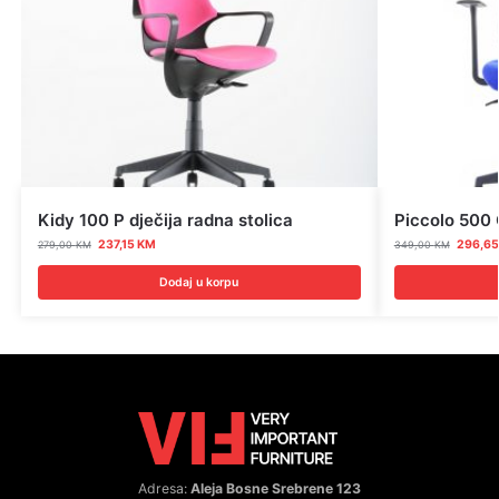
Kidy 100 P dječija radna stolica
Piccolo 500 
237,15
KM
296,6
279,00
KM
349,00
KM
Dodaj u korpu
Adresa:
Aleja Bosne Srebrene 123