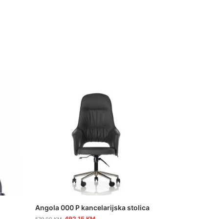
Angola 000 P kancelarijska stolica
492,15
KM