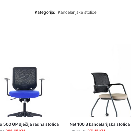
Kategorija:
Kancelarijske stolice
o 500 GP dječija radna stolica
Net 100 B kancelarijska stolica
296,65
KM
271,15
KM