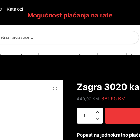
ti
Katalozi
Mogućnost plaćanja na rate
Pretraži
ĆI NAMJEŠTAJ
METALNI NAMJEŠTAJ
KONCEPTI
ŠKO
Zagra 3020 kan
381,65
KM
449,00
KM
Popust na jednokratno plać