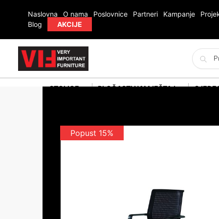
Naslovna
O nama
Poslovnice
Partneri
Kampanje
Projek
Blog
AKCIJE
STOLICE
PLOČASTI NAMJEŠTAJ
SJEDE
Popust 15%