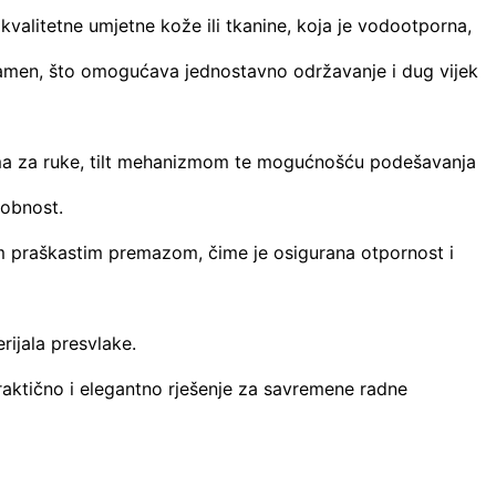
 kvalitetne umjetne kože ili tkanine, koja je vodootporna,
plamen, što omogućava jednostavno održavanje i dug vijek
ima za ruke, tilt mehanizmom te mogućnošću podešavanja
dobnost.
m praškastim premazom, čime je osigurana otpornost i
ijala presvlake.
raktično i elegantno rješenje za savremene radne