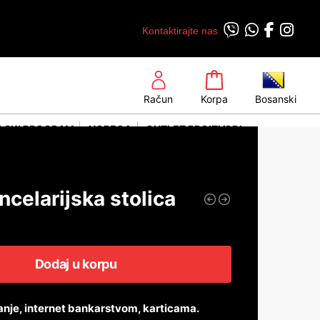
Kontaktirajte nas
Račun
Korpa
Bosanski
LSKI PROGRAM
HORECA
OUTLET PROIZVODI
celarijska stolica
Dodaj u korpu
anje, internet bankarstvom, karticama.