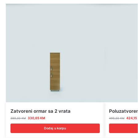
Zatvoreni ormar sa 2 vrata
Poluzatvoren
330,65
KM
424,15
389,00
KM
499,00
KM
Dodaj u korpu