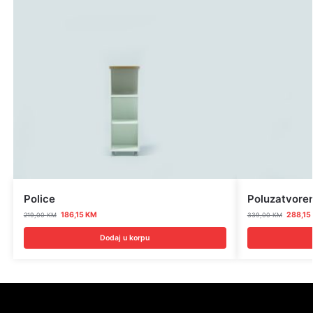
Police
Poluzatvoren
186,15
KM
288,15
219,00
KM
339,00
KM
Dodaj u korpu