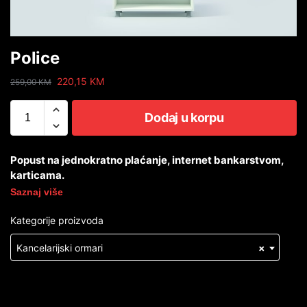
Police
220,15
KM
259,00
KM
Dodaj u korpu
Popust na jednokratno plaćanje, internet bankarstvom,
karticama.
Saznaj više
Kategorije proizvoda
Kancelarijski ormari
×