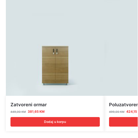
Zatvoreni ormar
Poluzatvoren
381,65
KM
424,15
449,00
KM
499,00
KM
Dodaj u korpu