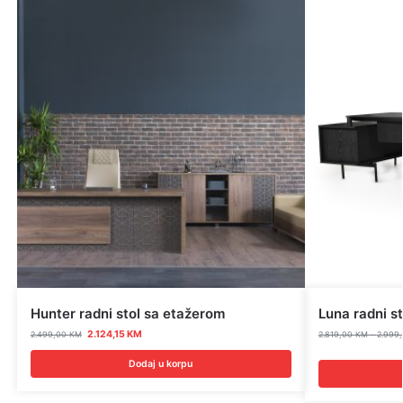
Hunter radni stol sa etažerom
Luna radni st
2.124,15
KM
2.499,00
KM
2.819,00
KM
–
2.999
Dodaj u korpu