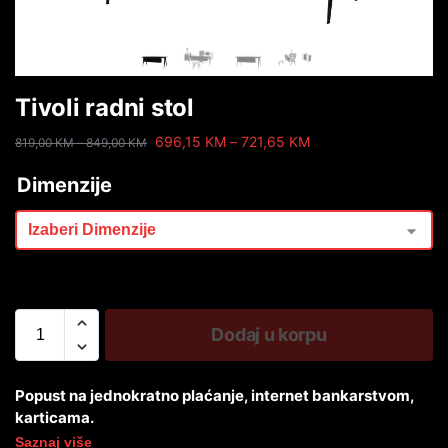
Tivoli radni stol
696,15
KM
–
721,65
KM
819,00
KM
–
849,00
KM
Dimenzije
Dodaj u korpu
Popust na jednokratno plaćanje, internet bankarstvom,
karticama.
Saznaj više