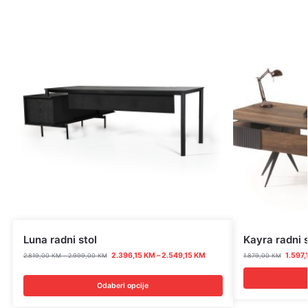
Luna radni stol
Kayra radni s
2.396,15
KM
–
2.549,15
KM
1.597,
2.819,00
KM
–
2.999,00
KM
1.879,00
KM
Odaberi opcije