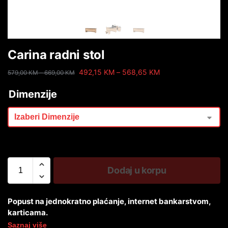
Carina radni stol
492,15
KM
–
568,65
KM
579,00
KM
–
669,00
KM
Dimenzije
Dodaj u korpu
Popust na jednokratno plaćanje, internet bankarstvom,
karticama.
Saznaj više