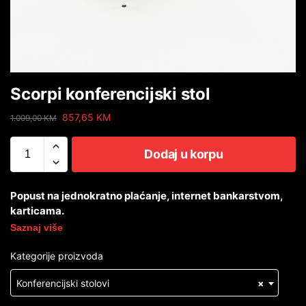
Scorpi konferencijski stol
857,65
KM
1.009,00
KM
Dodaj u korpu
Popust na jednokratno plaćanje, internet bankarstvom,
karticama.
Saznaj više
Kategorije proizvoda
Konferencijski stolovi
×