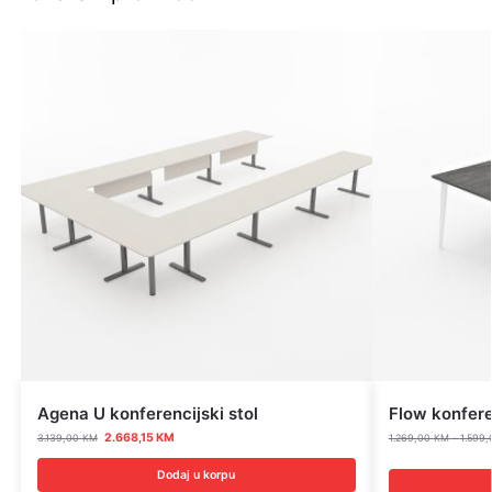
Agena U konferencijski stol
Flow konferen
2.668,15
KM
3.139,00
KM
1.269,00
KM
–
1.599
Dodaj u korpu