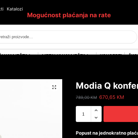
ti
Katalozi
Mogućnost plaćanja na rate
Pretraži
ĆI NAMJEŠTAJ
METALNI NAMJEŠTAJ
KONCEPTI
ŠKO
Modia Q konfer
670,65
KM
789,00
KM
Popust na jednokratno plać