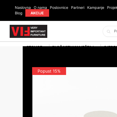
Naslovna
O nama
Poslovnice
Partneri
Kampanje
Projek
Blog
AKCIJE
STOLICE
PLOČASTI NAMJEŠTAJ
SJEDE
Popust 15%