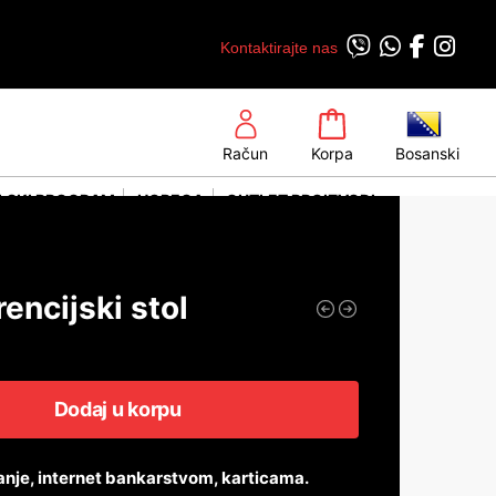
Kontaktirajte nas
Račun
Korpa
Bosanski
LSKI PROGRAM
HORECA
OUTLET PROIZVODI
encijski stol
Dodaj u korpu
anje, internet bankarstvom, karticama.