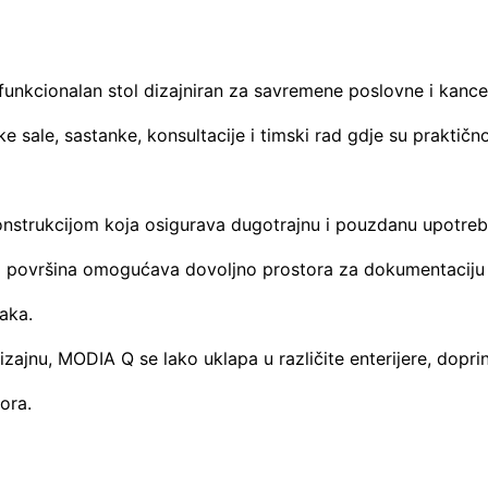
funkcionalan stol dizajniran za savremene poslovne i kancel
e sale, sastanke, konsultacije i timski rad gdje su praktičn
konstrukcijom koja osigurava dugotrajnu i pouzdanu upotreb
 površina omogućava dovoljno prostora za dokumentaciju
aka.
zajnu, MODIA Q se lako uklapa u različite enterijere, dopri
ora.