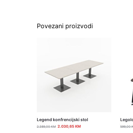
Povezani proizvodi
Legend konfrencijski stol
Legold
2.030,65
KM
2.389,00
KM
599,00