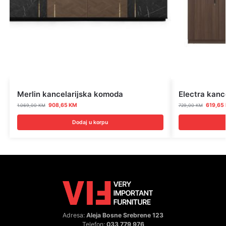
Merlin kancelarijska komoda
Electra kanc
908,65
KM
619,65
1.069,00
KM
729,00
KM
Dodaj u korpu
Adresa:
Aleja Bosne Srebrene 123
Telefon:
033 779 976