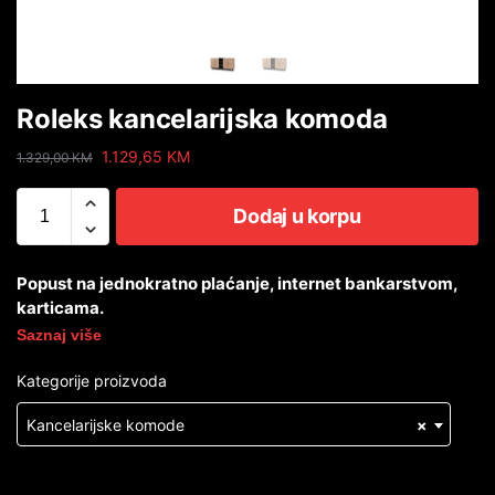
Roleks kancelarijska komoda
1.129,65
KM
1.329,00
KM
Dodaj u korpu
Popust na jednokratno plaćanje, internet bankarstvom,
karticama.
Saznaj više
Kategorije proizvoda
Kancelarijske komode
×