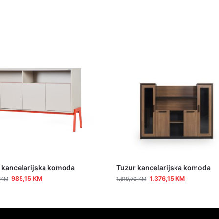
 kancelarijska komoda
Tuzur kancelarijska komoda
985,15
KM
1.376,15
KM
0
KM
1.619,00
KM