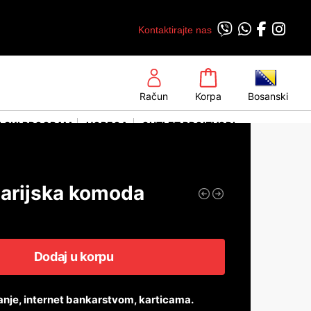
Kontaktirajte nas
Račun
Korpa
Bosanski
LSKI PROGRAM
HORECA
OUTLET PROIZVODI
larijska komoda
Dodaj u korpu
anje, internet bankarstvom, karticama.