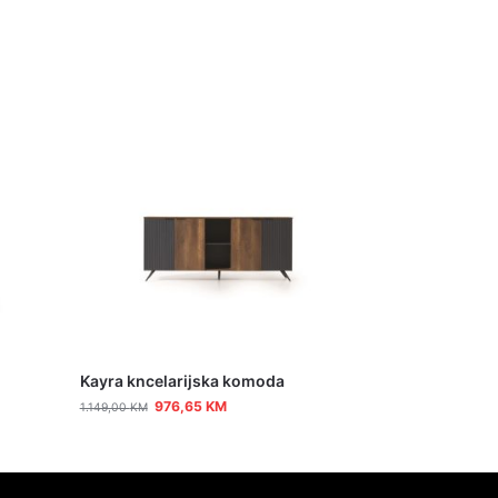
Kayra kncelarijska komoda
976,65
KM
1.149,00
KM