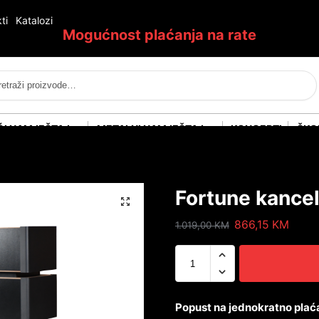
ti
Katalozi
Mogućnost plaćanja na rate
Pretraži
ĆI NAMJEŠTAJ
METALNI NAMJEŠTAJ
KONCEPTI
ŠKO
Fortune kance
866,15
KM
1.019,00
KM
Popust na jednokratno plać