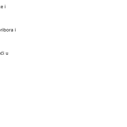
e i
ribora i
ći u