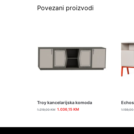
Povezani proizvodi
Troy kancelarijska komoda
Echos
1.036,15
KM
1.219,00
KM
1.159,0