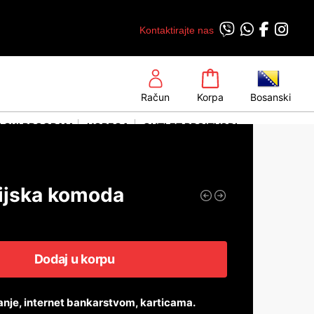
Kontaktirajte nas
Račun
Korpa
Bosanski
LSKI PROGRAM
HORECA
OUTLET PROIZVODI
rijska komoda
Dodaj u korpu
anje, internet bankarstvom, karticama.