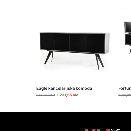
Eagle kancelarijska komoda
Fortu
1.231,65
KM
1.449,00
KM
1.019,0