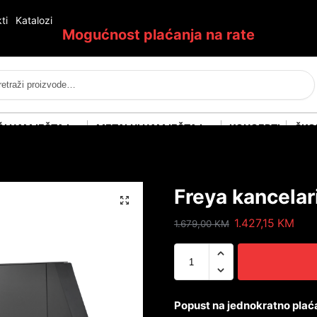
ti
Katalozi
Mogućnost plaćanja na rate
Pretraži
ĆI NAMJEŠTAJ
METALNI NAMJEŠTAJ
KONCEPTI
ŠKO
Freya kancela
1.427,15
KM
1.679,00
KM
Popust na jednokratno plać