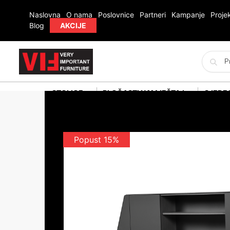
Naslovna
O nama
Poslovnice
Partneri
Kampanje
Projek
Blog
AKCIJE
STOLICE
PLOČASTI NAMJEŠTAJ
SJEDE
Popust 15%