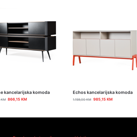
ne kancelarijska komoda
Echos kancelarijska komoda
866,15
KM
985,15
KM
0
KM
1.159,00
KM