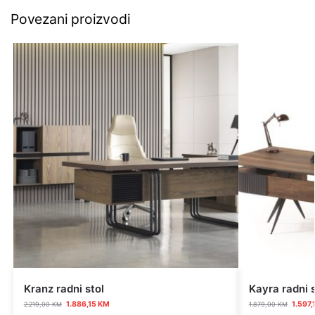
Povezani proizvodi
Kranz radni stol
Kayra radni s
1.886,15
KM
1.597,
2.219,00
KM
1.879,00
KM