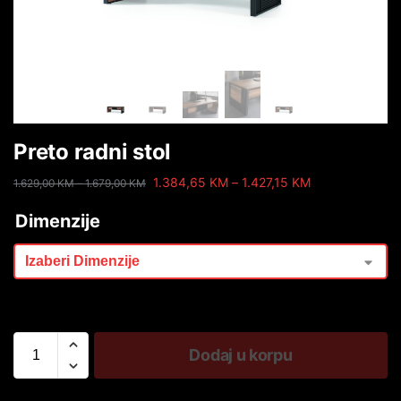
Preto radni stol
1.384,65
KM
–
1.427,15
KM
1.629,00
KM
–
1.679,00
KM
Dimenzije
Dodaj u korpu